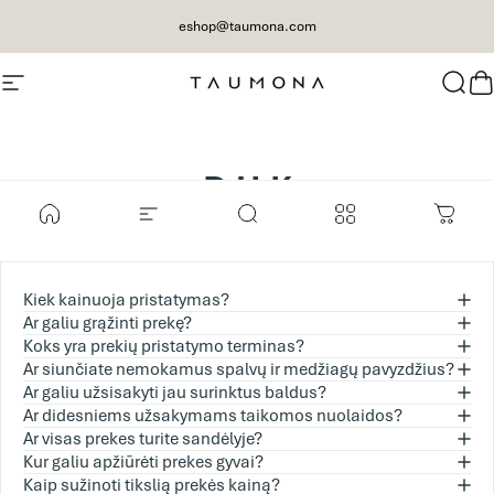
Eiti į turinį
eshop@taumona.com
Svetainės navigacija
e-Taumona
Paie
K
D.U.K
Kiek kainuoja pristatymas?
Ar galiu grąžinti prekę?
Koks yra prekių pristatymo terminas?
Ar siunčiate nemokamus spalvų ir medžiagų pavyzdžius?
Ar galiu užsisakyti jau surinktus baldus?
Ar didesniems užsakymams taikomos nuolaidos?
Ar visas prekes turite sandėlyje?
Kur galiu apžiūrėti prekes gyvai?
Kaip sužinoti tikslią prekės kainą?