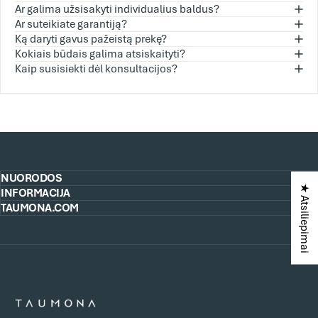
Ar galima užsisakyti individualius baldus?
Ar suteikiate garantiją?
Ką daryti gavus pažeistą prekę?
Kokiais būdais galima atsiskaityti?
Kaip susisiekti dėl konsultacijos?
NUORODOS
★ Atsiliepimai
INFORMACIJA
TAUMONA.COM
e-Taumona