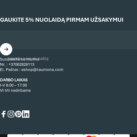
GAUKITE 5% NUOLAIDĄ PIRMAM UŽSAKYMUI
Įveskite savo el. paštą
Susisiekite su mumis
Nr. :
+37062828113
El. Paštas :
eshop@taumona.com
DARBO LAIKAS
I-V 8:00 – 17:00
VI-VII nedirbame
Facebook
Instagram
Pinterest
LinkedIn