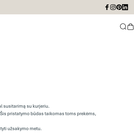
Facebook
Instagram
Pinterest
LinkedI
Paie
K
l susitarimą su kurjeriu.
s. Šis pristatymo būdas taikomas toms prekėms,
matyti užsakymo metu.