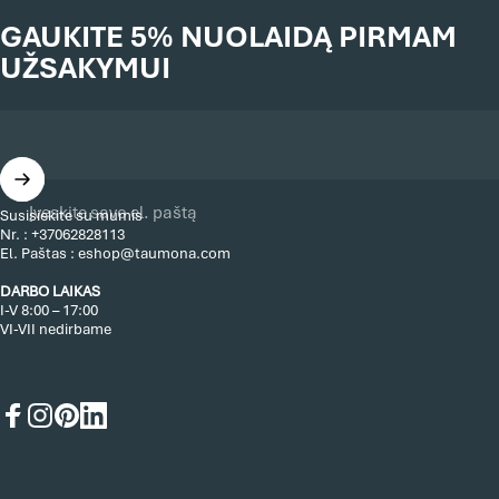
GAUKITE 5% NUOLAIDĄ PIRMAM
UŽSAKYMUI
Įveskite savo el. paštą
Susisiekite su mumis
Nr. :
+37062828113
El. Paštas :
eshop@taumona.com
DARBO LAIKAS
I-V 8:00 – 17:00
VI-VII nedirbame
Facebook
Instagram
Pinterest
LinkedIn