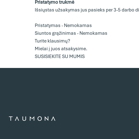
Pristatymo trukmė
Išsiųstas užsakymas jus pasieks per 3-5 darbo d
Pristatymas - Nemokamas
Siuntos grąžinimas - Nemokamas
Turite klausimų?
Mielai į juos atsakysime.
SUSISIEKITE SU MUMIS
e-Taumona