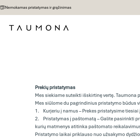
Eiti į turinį
Nemokamas pristatymas ir grąžinimas
e-Taumona
Prekių pristatymas
Mes siekiame suteikti išskirtinę vertę. Taumona 
Mes siūlome du pagrindinius pristatymo būdus vi
1. Kurjeriu į namus – Prekes pristatysime tiesiai
2. Pristatymas į paštomatą – Galite pasirinkti 
kurių matmenys atitinka paštomato reikalavimu
Pristatymo laikai priklauso nuo užsakymo dydžio 