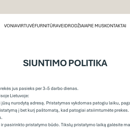
VONIA
VIRTUVĖ
FURNITŪRA
VEIDRODŽIAI
APIE MUS
KONTAKTAI
VONIA
VIRTUVĖ
FURNITŪRA
VEIDRODŽIAI
APIE MUS
KONTAKTAI
SIUNTIMO
POLITIKA
prekės jus pasieks per 3–5 darbo dienas.
soje Lietuvoje:
 į jūsų nurodytą adresą. Pristatymas vykdomas patogiu laiku, paga
pristatymą į bet kurį paštomatą, kad patogiai atsiimtumėte preke
s.
ir pasirinkto pristatymo būdo. Tikslų pristatymo laiką galėsite 