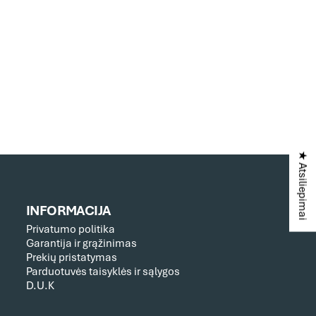
★ Atsiliepimai
INFORMACIJA
Privatumo politika
Garantija ir grąžinimas
Prekių pristatymas
Parduotuvės taisyklės ir sąlygos
D.U.K