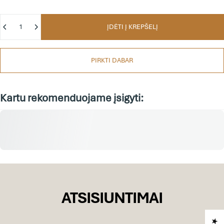
Kiekis
ĮDĖTI Į KREPŠELĮ
PIRKTI DABAR
Kartu rekomenduojame įsigyti:
ATSISIUNTIMAI