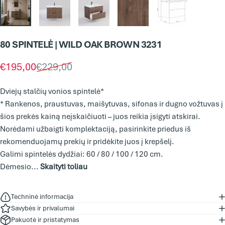
80
SPINTELĖ
|
WILD
OAK
BROWN
3231
Išpardavimo kaina
Įprasta kaina
€195,00
€229,00
Dviejų stalčių vonios spintelė*
* Rankenos, praustuvas, maišytuvas, sifonas ir dugno vožtuvas į
šios prekės kainą neįskaičiuoti – juos reikia įsigyti atskirai.
Norėdami užbaigti komplektaciją, pasirinkite priedus iš
rekomenduojamų prekių ir pridėkite juos į krepšelį.
Galimi spintelės dydžiai: 60 / 80 / 100 / 120 cm.
Dėmesio...
Skaityti toliau
Techninė informacija
Savybės ir privalumai
Pakuotė ir pristatymas