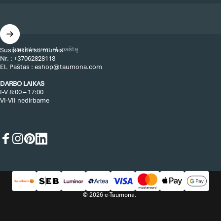
Įveskite savo el. paštą
Susisiekite su mumis
Nr. :
+37062828113
El. Paštas :
eshop@taumona.com
DARBO LAIKAS
I-V 8:00 – 17:00
VI-VII nedirbame
Facebook
Instagram
Pinterest
LinkedIn
© 2026 e-Taumona.